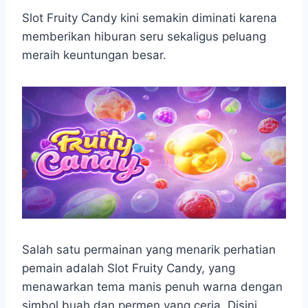
h
a
e
e
k
i
h
a
c
s
l
y
n
a
Slot Fruity Candy kini semakin diminati karena
t
e
s
e
p
e
r
memberikan hiburan seru sekaligus peluang
s
b
e
g
e
e
meraih keuntungan besar.
A
o
n
r
p
o
g
a
p
k
e
m
r
Salah satu permainan yang menarik perhatian
pemain adalah Slot Fruity Candy, yang
menawarkan tema manis penuh warna dengan
simbol buah dan permen yang ceria. Disini