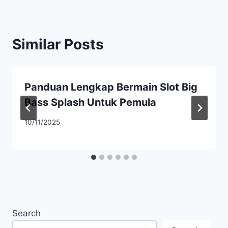
Similar Posts
Panduan Lengkap Bermain Slot Big
Bass Splash Untuk Pemula
10/11/2025
Search