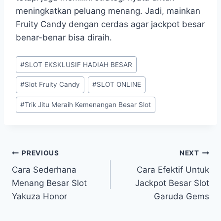
meningkatkan peluang menang. Jadi, mainkan
Fruity Candy dengan cerdas agar jackpot besar
benar-benar bisa diraih.
Post
#
SLOT EKSKLUSIF HADIAH BESAR
Tags:
#
Slot Fruity Candy
#
SLOT ONLINE
#
Trik Jitu Meraih Kemenangan Besar Slot
Post
PREVIOUS
NEXT
Cara Sederhana
Cara Efektif Untuk
navigation
Menang Besar Slot
Jackpot Besar Slot
Yakuza Honor
Garuda Gems