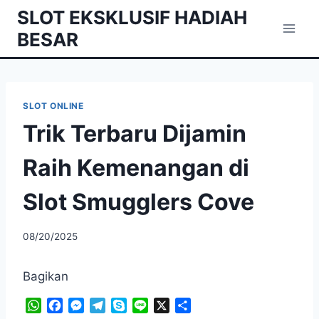
Skip
SLOT EKSKLUSIF HADIAH
to
BESAR
content
SLOT ONLINE
Trik Terbaru Dijamin
Raih Kemenangan di
Slot Smugglers Cove
08/20/2025
Bagikan
W
F
M
T
S
L
X
S