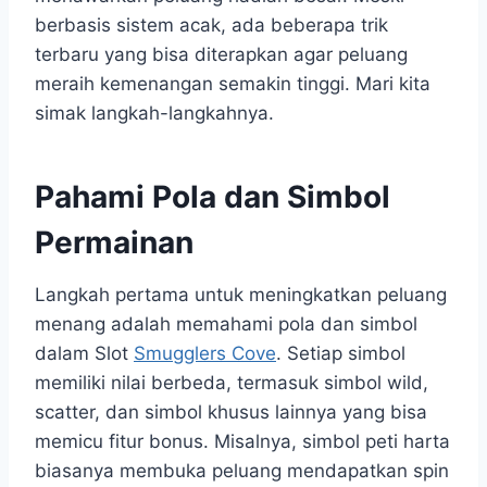
berbasis sistem acak, ada beberapa trik
terbaru yang bisa diterapkan agar peluang
meraih kemenangan semakin tinggi. Mari kita
simak langkah-langkahnya.
Pahami Pola dan Simbol
Permainan
Langkah pertama untuk meningkatkan peluang
menang adalah memahami pola dan simbol
dalam Slot
Smugglers Cove
. Setiap simbol
memiliki nilai berbeda, termasuk simbol wild,
scatter, dan simbol khusus lainnya yang bisa
memicu fitur bonus. Misalnya, simbol peti harta
biasanya membuka peluang mendapatkan spin