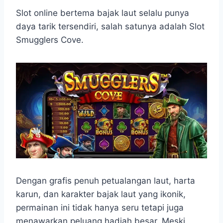
h
a
e
e
k
i
h
a
c
s
l
y
n
a
Slot online bertema bajak laut selalu punya
t
e
s
e
p
e
r
daya tarik tersendiri, salah satunya adalah Slot
s
b
e
g
e
e
Smugglers Cove.
A
o
n
r
p
o
g
a
p
k
e
m
r
Dengan grafis penuh petualangan laut, harta
karun, dan karakter bajak laut yang ikonik,
permainan ini tidak hanya seru tetapi juga
menawarkan peluang hadiah besar. Meski