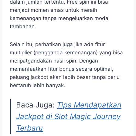
dalam jumlah tertentu. Free spin ini bisa
menjadi momen emas untuk meraih
kemenangan tanpa mengeluarkan modal
tambahan.
Selain itu, perhatikan juga jika ada fitur
multiplier (pengganda kemenangan) yang bisa
melipatgandakan hasil spin. Dengan
memanfaatkan fitur bonus secara optimal,
peluang jackpot akan lebih besar tanpa perlu
bertaruh lebih banyak.
Baca Juga:
Tips Mendapatkan
Jackpot di Slot Magic Journey
Terbaru