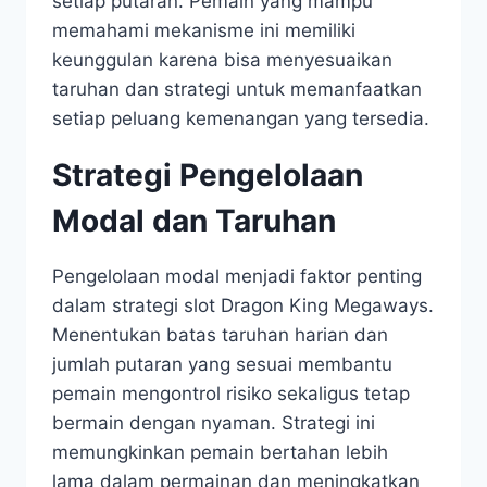
setiap putaran. Pemain yang mampu
memahami mekanisme ini memiliki
keunggulan karena bisa menyesuaikan
taruhan dan strategi untuk memanfaatkan
setiap peluang kemenangan yang tersedia.
Strategi Pengelolaan
Modal dan Taruhan
Pengelolaan modal menjadi faktor penting
dalam strategi slot Dragon King Megaways.
Menentukan batas taruhan harian dan
jumlah putaran yang sesuai membantu
pemain mengontrol risiko sekaligus tetap
bermain dengan nyaman. Strategi ini
memungkinkan pemain bertahan lebih
lama dalam permainan dan meningkatkan