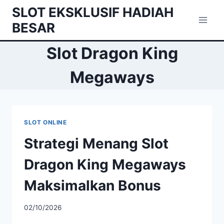
Skip
SLOT EKSKLUSIF HADIAH
to
BESAR
content
Slot Dragon King
Megaways
SLOT ONLINE
Strategi Menang Slot
Dragon King Megaways
Maksimalkan Bonus
02/10/2026