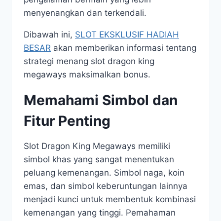
menyenangkan dan terkendali.
Dibawah ini,
SLOT EKSKLUSIF HADIAH
BESAR
akan memberikan informasi tentang
strategi menang slot dragon king
megaways maksimalkan bonus.
Memahami Simbol dan
Fitur Penting
Slot Dragon King Megaways memiliki
simbol khas yang sangat menentukan
peluang kemenangan. Simbol naga, koin
emas, dan simbol keberuntungan lainnya
menjadi kunci untuk membentuk kombinasi
kemenangan yang tinggi. Pemahaman