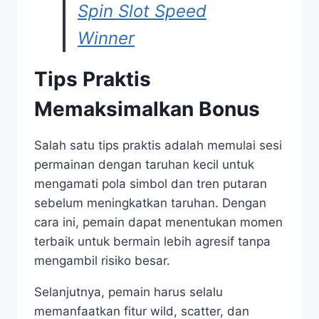
Spin Slot Speed
Winner
Tips Praktis
Memaksimalkan Bonus
Salah satu tips praktis adalah memulai sesi
permainan dengan taruhan kecil untuk
mengamati pola simbol dan tren putaran
sebelum meningkatkan taruhan. Dengan
cara ini, pemain dapat menentukan momen
terbaik untuk bermain lebih agresif tanpa
mengambil risiko besar.
Selanjutnya, pemain harus selalu
memanfaatkan fitur wild, scatter, dan