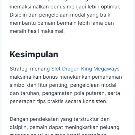
memaksimalkan bonus menjadi lebih optimal.
Disiplin dan pengelolaan modal yang baik
membantu pemain bermain lebih lama dan
meraih hasil maksimal.
Kesimpulan
Strategi menang
Slot Dragon King Megaways
maksimalkan bonus menekankan pemahaman
simbol dan fitur penting, pengelolaan modal
dan taruhan, pengamatan pola putaran, serta
penerapan tips praktis secara konsisten.
Dengan pendekatan yang terstruktur dan
disiplin, pemain dapat meningkatkan peluang