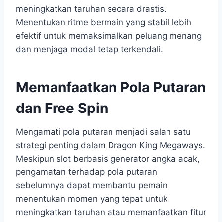
meningkatkan taruhan secara drastis.
Menentukan ritme bermain yang stabil lebih
efektif untuk memaksimalkan peluang menang
dan menjaga modal tetap terkendali.
Memanfaatkan Pola Putaran
dan Free Spin
Mengamati pola putaran menjadi salah satu
strategi penting dalam Dragon King Megaways.
Meskipun slot berbasis generator angka acak,
pengamatan terhadap pola putaran
sebelumnya dapat membantu pemain
menentukan momen yang tepat untuk
meningkatkan taruhan atau memanfaatkan fitur