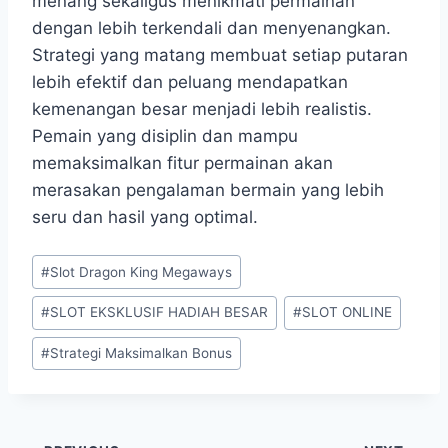
menang sekaligus menikmati permainan
dengan lebih terkendali dan menyenangkan.
Strategi yang matang membuat setiap putaran
lebih efektif dan peluang mendapatkan
kemenangan besar menjadi lebih realistis.
Pemain yang disiplin dan mampu
memaksimalkan fitur permainan akan
merasakan pengalaman bermain yang lebih
seru dan hasil yang optimal.
Post
#
Slot Dragon King Megaways
Tags:
#
SLOT EKSKLUSIF HADIAH BESAR
#
SLOT ONLINE
#
Strategi Maksimalkan Bonus