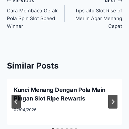
Post
PREVIOUS
NEXT
Cara Membaca Gerak
Tips Jitu Slot Rise of
navigation
Pola Spin Slot Speed
Merlin Agar Menang
Winner
Cepat
Similar Posts
Kunci Menang Dengan Pola Main
Ringan Slot Ripe Rewards
02/04/2026