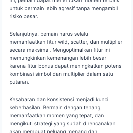
ini, pemain dapat menentukan momen terbaik
untuk bermain lebih agresif tanpa mengambil
risiko besar.
Selanjutnya, pemain harus selalu
memanfaatkan fitur wild, scatter, dan multiplier
secara maksimal. Mengoptimalkan fitur ini
memungkinkan kemenangan lebih besar
karena fitur bonus dapat meningkatkan potensi
kombinasi simbol dan multiplier dalam satu
putaran.
Kesabaran dan konsistensi menjadi kunci
keberhasilan. Bermain dengan tenang,
memanfaatkan momen yang tepat, dan
mengikuti strategi yang sudah direncanakan
akan membuat peluang menang dan