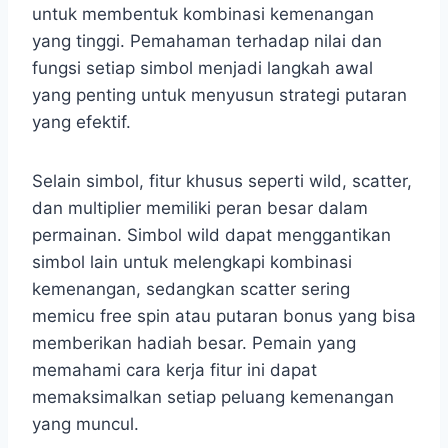
untuk membentuk kombinasi kemenangan
yang tinggi. Pemahaman terhadap nilai dan
fungsi setiap simbol menjadi langkah awal
yang penting untuk menyusun strategi putaran
yang efektif.
Selain simbol, fitur khusus seperti wild, scatter,
dan multiplier memiliki peran besar dalam
permainan. Simbol wild dapat menggantikan
simbol lain untuk melengkapi kombinasi
kemenangan, sedangkan scatter sering
memicu free spin atau putaran bonus yang bisa
memberikan hadiah besar. Pemain yang
memahami cara kerja fitur ini dapat
memaksimalkan setiap peluang kemenangan
yang muncul.