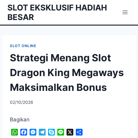
Skip
SLOT EKSKLUSIF HADIAH
to
BESAR
content
SLOT ONLINE
Strategi Menang Slot
Dragon King Megaways
Maksimalkan Bonus
02/10/2026
Bagikan
W
F
M
T
S
L
X
S