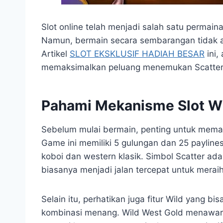
Slot online telah menjadi salah satu permainan
Namun, bermain secara sembarangan tidak 
Artikel
SLOT EKSKLUSIF HADIAH BESAR
ini,
memaksimalkan peluang menemukan Scatter 
Pahami Mekanisme Slot Wi
Sebelum mulai bermain, penting untuk memah
Game ini memiliki 5 gulungan dan 25 paylin
koboi dan western klasik. Simbol Scatter ada
biasanya menjadi jalan tercepat untuk meraih
Selain itu, perhatikan juga fitur Wild yang 
kombinasi menang. Wild West Gold menawarka