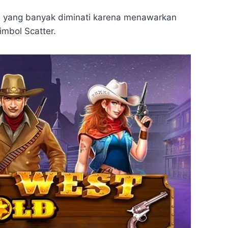
e yang banyak diminati karena menawarkan
imbol Scatter.