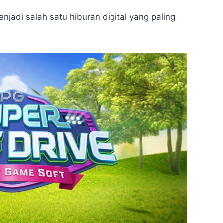
enjadi salah satu hiburan digital yang paling