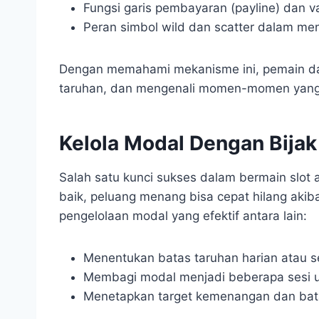
Fungsi garis pembayaran (payline) dan va
Peran simbol wild dan scatter dalam me
Dengan memahami mekanisme ini, pemain da
taruhan, dan mengenali momen-momen yang t
Kelola Modal Dengan Bijak
Salah satu kunci sukses dalam bermain slo
baik, peluang menang bisa cepat hilang akiba
pengelolaan modal yang efektif antara lain:
Menentukan batas taruhan harian atau s
Membagi modal menjadi beberapa sesi un
Menetapkan target kemenangan dan batas 