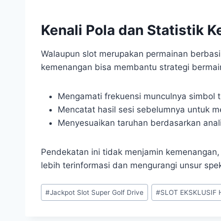
Kenali Pola dan Statistik
Walaupun slot merupakan permainan berbasis
kemenangan bisa membantu strategi bermain
Mengamati frekuensi munculnya simbol t
Mencatat hasil sesi sebelumnya untuk 
Menyesuaikan taruhan berdasarkan anal
Pendekatan ini tidak menjamin kemenangan
lebih terinformasi dan mengurangi unsur speku
Post
#
Jackpot Slot Super Golf Drive
#
SLOT EKSKLUSIF 
Tags: