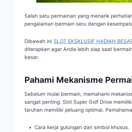
Salah satu permainan yang menarik perhatia
pengalaman bermain seru dengan kesempatan
Dibawah ini
SLOT EKSKLUSIF HADIAH BESA
diterapkan agar Anda lebih siap saat berm
besar.
Pahami Mekanisme Permai
Sebelum mulai bermain, memahami mekanism
sangat penting. Slot Super Golf Drive memili
taruhan memiliki peluang optimal. Pemahaman 
Cara kerja gulungan dan simbol khusus.