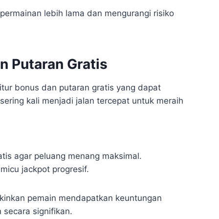
 permainan lebih lama dan mengurangi risiko
n Putaran Gratis
itur bonus dan putaran gratis yang dapat
sering kali menjadi jalan tercepat untuk meraih
tis agar peluang menang maksimal.
cu jackpot progresif.
kinkan pemain mendapatkan keuntungan
secara signifikan.