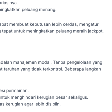
riasinya.
ningkatkan peluang menang.
pat membuat keputusan lebih cerdas, mengatur
epat untuk meningkatkan peluang meraih jackpot.
t adalah manajemen modal. Tanpa pengelolaan yang
t taruhan yang tidak terkontrol. Beberapa langkah
esi permainan.
tuk menghindari kerugian besar sekaligus.
kerugian agar lebih disiplin.