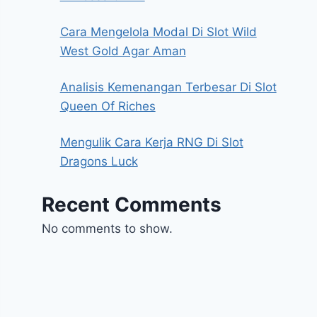
Cara Mengelola Modal Di Slot Wild
West Gold Agar Aman
Analisis Kemenangan Terbesar Di Slot
Queen Of Riches
Mengulik Cara Kerja RNG Di Slot
Dragons Luck
Recent Comments
No comments to show.