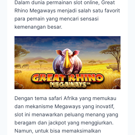
Dalam dunia permainan slot online, Great
Rhino Megaways menjadi salah satu favorit
para pemain yang mencari sensasi
kemenangan besar.
Dengan tema safari Afrika yang memukau
dan mekanisme Megaways yang inovatif,
slot ini menawarkan peluang menang yang
beragam dan jackpot yang menggiurkan.
Namun, untuk bisa memaksimalkan