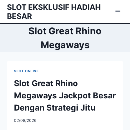
Skip
SLOT EKSKLUSIF HADIAH
to
BESAR
content
Slot Great Rhino
Megaways
SLOT ONLINE
Slot Great Rhino
Megaways Jackpot Besar
Dengan Strategi Jitu
02/08/2026