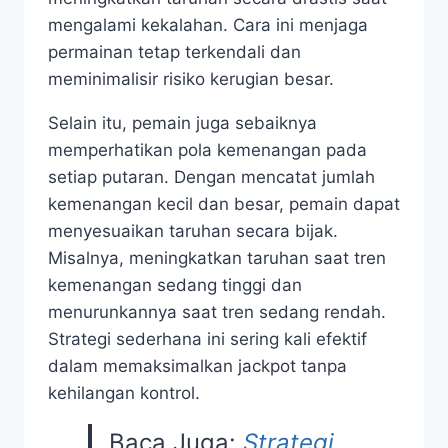
mengalami kekalahan. Cara ini menjaga
permainan tetap terkendali dan
meminimalisir risiko kerugian besar.
Selain itu, pemain juga sebaiknya
memperhatikan pola kemenangan pada
setiap putaran. Dengan mencatat jumlah
kemenangan kecil dan besar, pemain dapat
menyesuaikan taruhan secara bijak.
Misalnya, meningkatkan taruhan saat tren
kemenangan sedang tinggi dan
menurunkannya saat tren sedang rendah.
Strategi sederhana ini sering kali efektif
dalam memaksimalkan jackpot tanpa
kehilangan kontrol.
Baca Juga:
Strategi