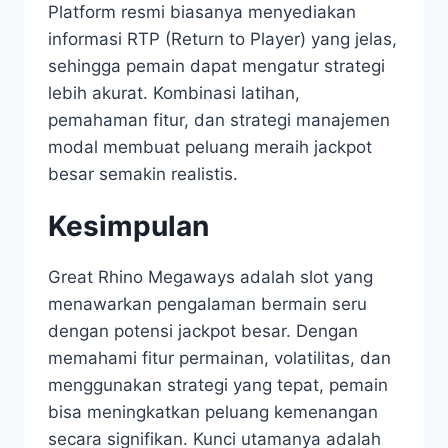
Platform resmi biasanya menyediakan
informasi RTP (Return to Player) yang jelas,
sehingga pemain dapat mengatur strategi
lebih akurat. Kombinasi latihan,
pemahaman fitur, dan strategi manajemen
modal membuat peluang meraih jackpot
besar semakin realistis.
Kesimpulan
Great Rhino Megaways adalah slot yang
menawarkan pengalaman bermain seru
dengan potensi jackpot besar. Dengan
memahami fitur permainan, volatilitas, dan
menggunakan strategi yang tepat, pemain
bisa meningkatkan peluang kemenangan
secara signifikan. Kunci utamanya adalah