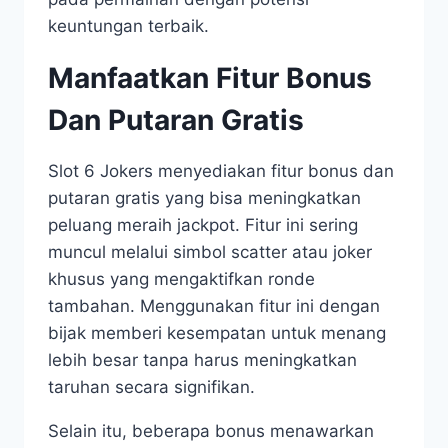
keuntungan terbaik.
Manfaatkan Fitur Bonus
Dan Putaran Gratis
Slot 6 Jokers menyediakan fitur bonus dan
putaran gratis yang bisa meningkatkan
peluang meraih jackpot. Fitur ini sering
muncul melalui simbol scatter atau joker
khusus yang mengaktifkan ronde
tambahan. Menggunakan fitur ini dengan
bijak memberi kesempatan untuk menang
lebih besar tanpa harus meningkatkan
taruhan secara signifikan.
Selain itu, beberapa bonus menawarkan