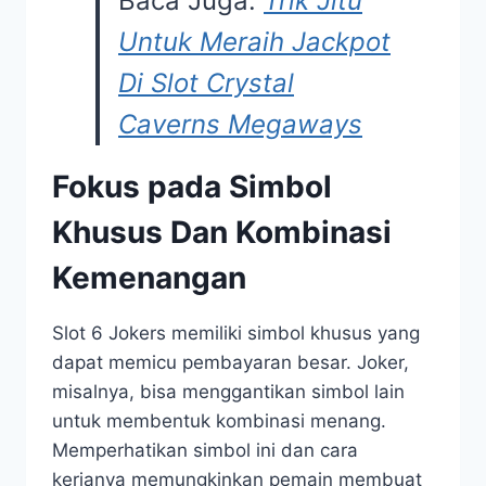
Baca Juga:
Trik Jitu
Untuk Meraih Jackpot
Di Slot Crystal
Caverns Megaways
Fokus pada Simbol
Khusus Dan Kombinasi
Kemenangan
Slot 6 Jokers memiliki simbol khusus yang
dapat memicu pembayaran besar. Joker,
misalnya, bisa menggantikan simbol lain
untuk membentuk kombinasi menang.
Memperhatikan simbol ini dan cara
kerjanya memungkinkan pemain membuat