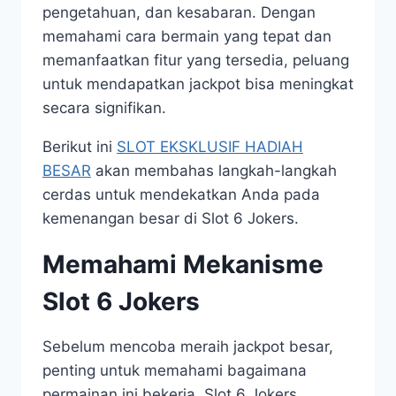
pengetahuan, dan kesabaran. Dengan
memahami cara bermain yang tepat dan
memanfaatkan fitur yang tersedia, peluang
untuk mendapatkan jackpot bisa meningkat
secara signifikan.
Berikut ini
SLOT EKSKLUSIF HADIAH
BESAR
akan membahas langkah-langkah
cerdas untuk mendekatkan Anda pada
kemenangan besar di Slot 6 Jokers.
Memahami Mekanisme
Slot 6 Jokers
Sebelum mencoba meraih jackpot besar,
penting untuk memahami bagaimana
permainan ini bekerja. Slot 6 Jokers