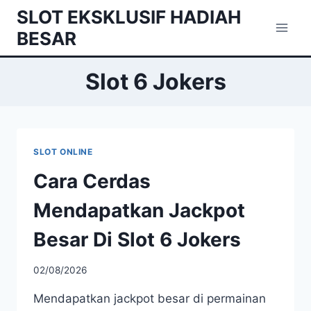
Skip
SLOT EKSKLUSIF HADIAH
to
BESAR
content
Slot 6 Jokers
SLOT ONLINE
Cara Cerdas
Mendapatkan Jackpot
Besar Di Slot 6 Jokers
02/08/2026
Mendapatkan jackpot besar di permainan