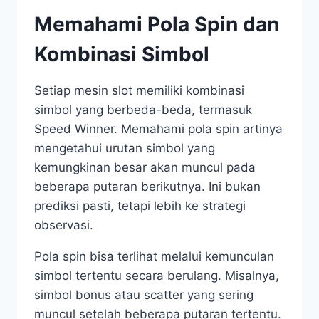
Memahami Pola Spin dan
Kombinasi Simbol
Setiap mesin slot memiliki kombinasi
simbol yang berbeda-beda, termasuk
Speed Winner. Memahami pola spin artinya
mengetahui urutan simbol yang
kemungkinan besar akan muncul pada
beberapa putaran berikutnya. Ini bukan
prediksi pasti, tetapi lebih ke strategi
observasi.
Pola spin bisa terlihat melalui kemunculan
simbol tertentu secara berulang. Misalnya,
simbol bonus atau scatter yang sering
muncul setelah beberapa putaran tertentu.