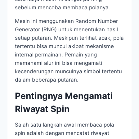
sebelum mencoba membaca polanya.
Mesin ini menggunakan Random Number
Generator (RNG) untuk menentukan hasil
setiap putaran. Meskipun terlihat acak, pola
tertentu bisa muncul akibat mekanisme
internal permainan. Pemain yang
memahami alur ini bisa mengamati
kecenderungan munculnya simbol tertentu
dalam beberapa putaran.
Pentingnya Mengamati
Riwayat Spin
Salah satu langkah awal membaca pola
spin adalah dengan mencatat riwayat