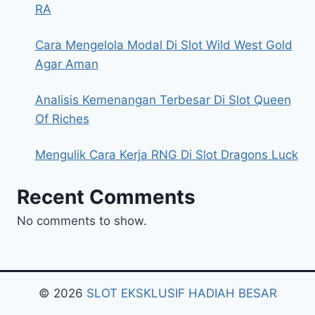
RA
Cara Mengelola Modal Di Slot Wild West Gold
Agar Aman
Analisis Kemenangan Terbesar Di Slot Queen
Of Riches
Mengulik Cara Kerja RNG Di Slot Dragons Luck
Recent Comments
No comments to show.
© 2026
SLOT EKSKLUSIF HADIAH BESAR