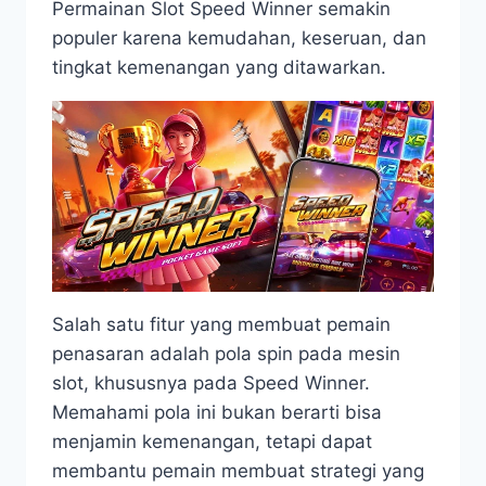
Permainan Slot Speed Winner semakin
populer karena kemudahan, keseruan, dan
tingkat kemenangan yang ditawarkan.
Salah satu fitur yang membuat pemain
penasaran adalah pola spin pada mesin
slot, khususnya pada Speed Winner.
Memahami pola ini bukan berarti bisa
menjamin kemenangan, tetapi dapat
membantu pemain membuat strategi yang