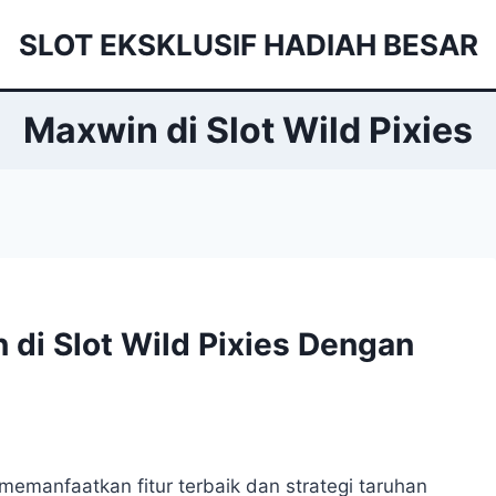
SLOT EKSKLUSIF HADIAH BESAR
Maxwin di Slot Wild Pixies
di Slot Wild Pixies Dengan
memanfaatkan fitur terbaik dan strategi taruhan