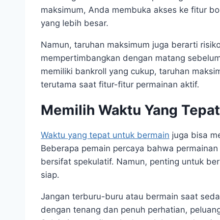
maksimum, Anda membuka akses ke fitur bo
yang lebih besar.
Namun, taruhan maksimum juga berarti risiko 
mempertimbangkan dengan matang sebelum 
memiliki bankroll yang cukup, taruhan maks
terutama saat fitur-fitur permainan aktif.
Memilih Waktu Yang Tepat 
Waktu yang tepat untuk bermain
juga bisa me
Beberapa pemain percaya bahwa permainan onl
bersifat spekulatif. Namun, penting untuk 
siap.
Jangan terburu-buru atau bermain saat sed
dengan tenang dan penuh perhatian, peluang