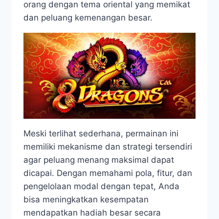
orang dengan tema oriental yang memikat
dan peluang kemenangan besar.
Meski terlihat sederhana, permainan ini
memiliki mekanisme dan strategi tersendiri
agar peluang menang maksimal dapat
dicapai. Dengan memahami pola, fitur, dan
pengelolaan modal dengan tepat, Anda
bisa meningkatkan kesempatan
mendapatkan hadiah besar secara