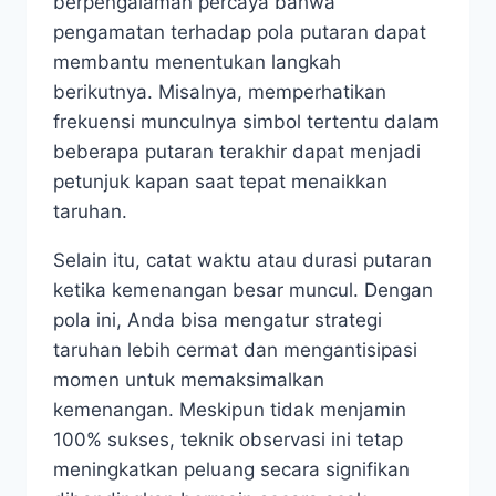
berpengalaman percaya bahwa
pengamatan terhadap pola putaran dapat
membantu menentukan langkah
berikutnya. Misalnya, memperhatikan
frekuensi munculnya simbol tertentu dalam
beberapa putaran terakhir dapat menjadi
petunjuk kapan saat tepat menaikkan
taruhan.
Selain itu, catat waktu atau durasi putaran
ketika kemenangan besar muncul. Dengan
pola ini, Anda bisa mengatur strategi
taruhan lebih cermat dan mengantisipasi
momen untuk memaksimalkan
kemenangan. Meskipun tidak menjamin
100% sukses, teknik observasi ini tetap
meningkatkan peluang secara signifikan