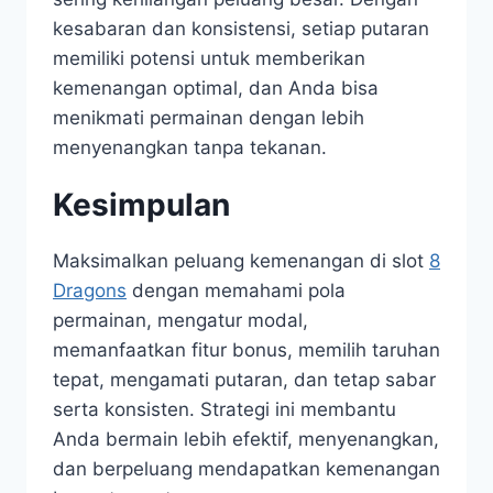
kesabaran dan konsistensi, setiap putaran
memiliki potensi untuk memberikan
kemenangan optimal, dan Anda bisa
menikmati permainan dengan lebih
menyenangkan tanpa tekanan.
Kesimpulan
Maksimalkan peluang kemenangan di slot
8
Dragons
dengan memahami pola
permainan, mengatur modal,
memanfaatkan fitur bonus, memilih taruhan
tepat, mengamati putaran, dan tetap sabar
serta konsisten. Strategi ini membantu
Anda bermain lebih efektif, menyenangkan,
dan berpeluang mendapatkan kemenangan