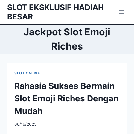
Skip
SLOT EKSKLUSIF HADIAH
to
BESAR
content
Jackpot Slot Emoji
Riches
SLOT ONLINE
Rahasia Sukses Bermain
Slot Emoji Riches Dengan
Mudah
08/19/2025