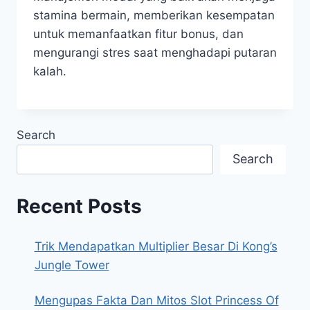
stamina bermain, memberikan kesempatan
untuk memanfaatkan fitur bonus, dan
mengurangi stres saat menghadapi putaran
kalah.
Search
Search
Recent Posts
Trik Mendapatkan Multiplier Besar Di Kong’s
Jungle Tower
Mengupas Fakta Dan Mitos Slot Princess Of