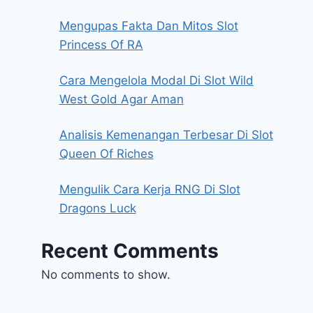
Mengupas Fakta Dan Mitos Slot
Princess Of RA
Cara Mengelola Modal Di Slot Wild
West Gold Agar Aman
Analisis Kemenangan Terbesar Di Slot
Queen Of Riches
Mengulik Cara Kerja RNG Di Slot
Dragons Luck
Recent Comments
No comments to show.