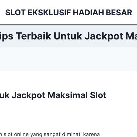
SLOT EKSKLUSIF HADIAH BESAR
ips Terbaik Untuk Jackpot Ma
uk Jackpot Maksimal Slot
 slot online yang sangat diminati karena