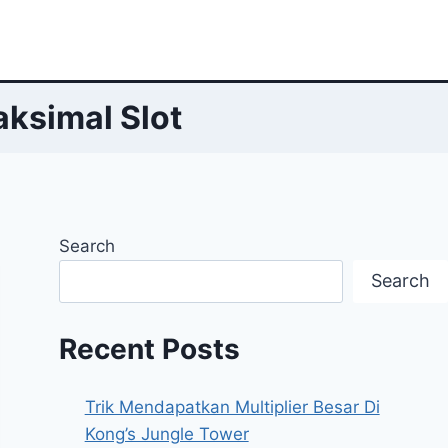
ksimal Slot
Search
Search
Recent Posts
Trik Mendapatkan Multiplier Besar Di
Kong’s Jungle Tower