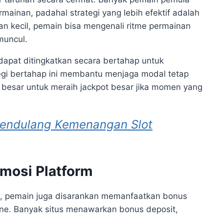
ainan, padahal strategi yang lebih efektif adalah
n kecil, pemain bisa mengenali ritme permainan
muncul.
apat ditingkatkan secara bertahap untuk
gi bertahap ini membantu menjaga modal tetap
besar untuk meraih jackpot besar jika momen yang
endulang Kemenangan Slot
mosi Platform
n, pemain juga disarankan memanfaatkan bonus
line. Banyak situs menawarkan bonus deposit,