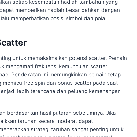
lkan setiap kesempatan hadiah tambahan yang
er dapat memberikan hadiah besar bahkan dengan
lalu memperhatikan posisi simbol dan pola
catter
nting untuk memaksimalkan potensi scatter. Pemain
uk mengamati frekuensi kemunculan scatter
hap. Pendekatan ini memungkinkan pemain tetap
 memicu free spin dan bonus scatter pada saat
 menjadi lebih terencana dan peluang kemenangan
an berdasarkan hasil putaran sebelumnya. Jika
aikkan taruhan secara moderat dapat
enerapkan strategi taruhan sangat penting untuk