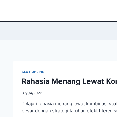
Skip
to
content
SLOT ONLINE
Rahasia Menang Lewat Komb
02/04/2026
Pelajari rahasia menang lewat kombinasi scat
besar dengan strategi taruhan efektif terenc