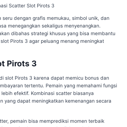
n seru dengan grafis memukau, simbol unik, dan
rasa menegangkan sekaligus menyenangkan.
kan dibahas strategi khusus yang bisa membantu
slot Pirots 3 agar peluang menang meningkat
t Pirots 3
 di slot Pirots 3 karena dapat memicu bonus dan
 pembayaran tertentu. Pemain yang memahami fungsi
lebih efektif. Kombinasi scatter biasanya
han yang dapat meningkatkan kemenangan secara
ter, pemain bisa memprediksi momen terbaik