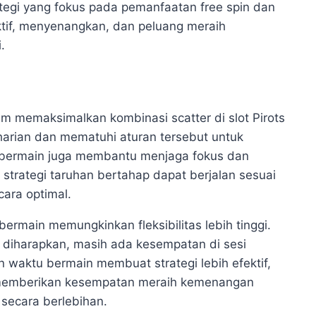
tegi yang fokus pada pemanfaatan free spin dan
tif, menyenangkan, dan peluang meraih
.
 memaksimalkan kombinasi scatter di slot Pirots
arian dan mematuhi aturan tersebut untuk
 bermain juga membantu menjaga fokus dan
strategi taruhan bertahap dapat berjalan sesuai
ara optimal.
ermain memungkinkan fleksibilitas lebih tinggi.
g diharapkan, masih ada kesempatan di sesi
 waktu bermain membuat strategi lebih efektif,
 memberikan kesempatan meraih kemenangan
secara berlebihan.