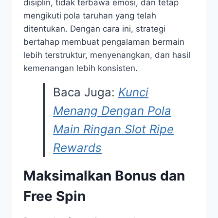
disiplin, tidak terbawa emosi, dan tetap
mengikuti pola taruhan yang telah
ditentukan. Dengan cara ini, strategi
bertahap membuat pengalaman bermain
lebih terstruktur, menyenangkan, dan hasil
kemenangan lebih konsisten.
Baca Juga:
Kunci
Menang Dengan Pola
Main Ringan Slot Ripe
Rewards
Maksimalkan Bonus dan
Free Spin