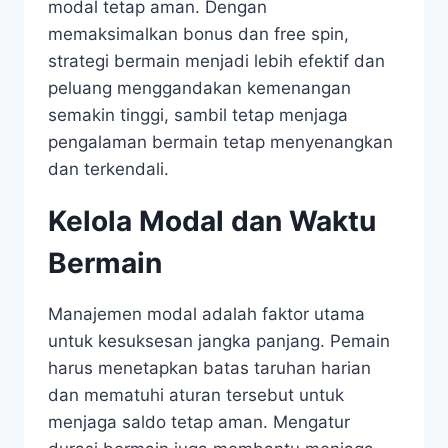
modal tetap aman. Dengan
memaksimalkan bonus dan free spin,
strategi bermain menjadi lebih efektif dan
peluang menggandakan kemenangan
semakin tinggi, sambil tetap menjaga
pengalaman bermain tetap menyenangkan
dan terkendali.
Kelola Modal dan Waktu
Bermain
Manajemen modal adalah faktor utama
untuk kesuksesan jangka panjang. Pemain
harus menetapkan batas taruhan harian
dan mematuhi aturan tersebut untuk
menjaga saldo tetap aman. Mengatur