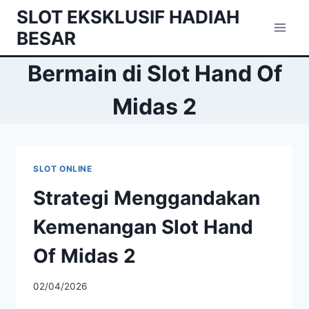
Skip
SLOT EKSKLUSIF HADIAH
to
BESAR
content
Bermain di Slot Hand Of
Midas 2
SLOT ONLINE
Strategi Menggandakan
Kemenangan Slot Hand
Of Midas 2
02/04/2026