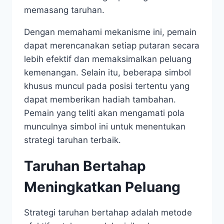
memasang taruhan.
Dengan memahami mekanisme ini, pemain
dapat merencanakan setiap putaran secara
lebih efektif dan memaksimalkan peluang
kemenangan. Selain itu, beberapa simbol
khusus muncul pada posisi tertentu yang
dapat memberikan hadiah tambahan.
Pemain yang teliti akan mengamati pola
munculnya simbol ini untuk menentukan
strategi taruhan terbaik.
Taruhan Bertahap
Meningkatkan Peluang
Strategi taruhan bertahap adalah metode